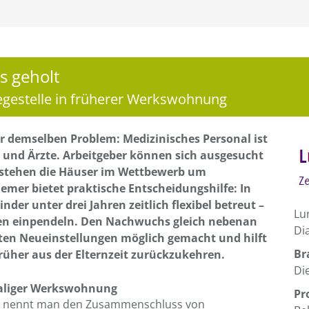
s geholt
egestelle in früherer Werkswohnung
 demselben Problem: Medizinisches Personal ist
 und Ärzte. Arbeitgeber können sich ausgesucht
 stehen die Häuser im Wettbewerb um
Hemer bietet praktische Entscheidungshilfe: In
nder unter drei Jahren zeitlich flexibel betreut –
Lu
ten einpendeln. Den Nachwuchs gleich nebenan
Di
rsten Neueinstellungen möglich gemacht und hilft
Br
früher aus der Elternzeit zurückzukehren.
Di
maliger Werkswohnung
Pr
– so nennt man den Zusammenschluss von