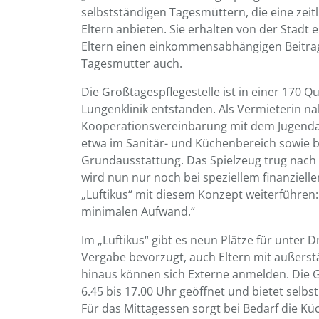
selbstständigen Tagesmüttern, die eine zeit
Eltern anbieten. Sie erhalten von der Stadt
Eltern einen einkommensabhängigen Beitrag a
Tagesmutter auch.
Die Großtagespflegestelle ist in einer 17
Lungenklinik entstanden. Als Vermieterin n
Kooperationsvereinbarung mit dem Jugenda
etwa im Sanitär- und Küchenbereich sowie b
Grundausstattung. Das Spielzeug trug nach 
wird nun nur noch bei speziellem finanziel
„Luftikus“ mit diesem Konzept weiterführen:
minimalen Aufwand.“
Im „Luftikus“ gibt es neun Plätze für unter 
Vergabe bevorzugt, auch Eltern mit außer
hinaus können sich Externe anmelden. Die Gr
6.45 bis 17.00 Uhr geöffnet und bietet sel
Für das Mittagessen sorgt bei Bedarf die Küc