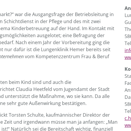
An
arkt?“ war die Ausgangsfrage der Betriebsleitung in
Lu
 Schichtdienst in der Pflege und des mit zwei
Gu
Thema Kinderbetreuung auf der Hand. Im Kontakt mit
Th
möglichkeiten ausgelotet; eine Befragung der
58
edarf. Nach einem Jahr der Vorbereitung ging die
Tel
t nur dafür ist die Lungenklinik Hemer bereits seit
in
Unternehmen
vom Kompetenzzentrum Frau & Beruf
ww
Ko
St
nuten beim Kind sind und auch die
Fa
ichtet Claudia Heetfeld vom Jugendamt der Stadt
An
d unterstützt die Maßnahme, wo sie kann. Da alle
Da
eine sehr gute Außenwirkung bestätigen.
58
Tel
ickt Torsten Schulte, kaufmännischer Direktor der
c.
eine Zeit und irgendwann müsse man ja anfangen: „Man
ww
t!“ Natürlich sei die Bereitschaft wichtig, finanziell