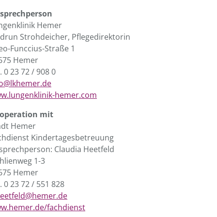
sprechperson
ngenklinik Hemer
drun Strohdeicher, Pflegedirektorin
eo-Funccius-Straße 1
675 Hemer
. 0 23 72 / 908 0
fo@lkhemer.de
w.lungenklinik-hemer.com
operation mit
adt Hemer
chdienst Kindertagesbetreuung
sprechperson: Claudia Heetfeld
hlienweg 1-3
675 Hemer
. 0 23 72 / 551 828
heetfeld@hemer.de
w.hemer.de/fachdienst