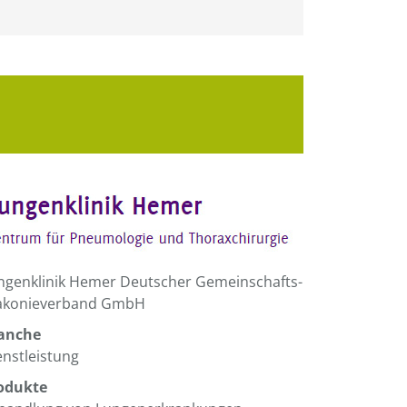
ngenklinik Hemer Deutscher Gemeinschafts-
akonieverband GmbH
anche
enstleistung
odukte