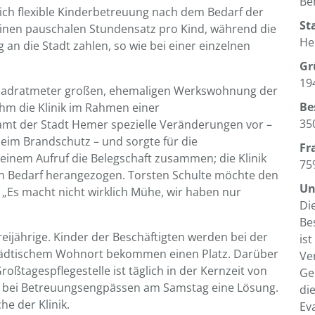
Be
lich flexible Kinderbetreuung nach dem Bedarf der
St
 einen pauschalen Stundensatz pro Kind, während die
He
n die Stadt zahlen, so wie bei einer einzelnen
Gr
19
0 Quadratmeter großen, ehemaligen Werkswohnung der
Be
ahm die Klinik im Rahmen einer
35
mt der Stadt Hemer spezielle Veränderungen vor –
eim Brandschutz – und sorgte für die
Fr
einem Aufruf die Belegschaft zusammen; die Klinik
75
len Bedarf herangezogen. Torsten Schulte möchte den
Un
 „Es macht nicht wirklich Mühe, wir haben nur
Di
Be
Dreijährige. Kinder der Beschäftigten werden bei der
is
städtischem Wohnort bekommen einen Platz. Darüber
Ve
oßtagespflegestelle ist täglich in der Kernzeit von
Ge
bst bei Betreuungsengpässen am Samstag eine Lösung.
di
he der Klinik.
Ev