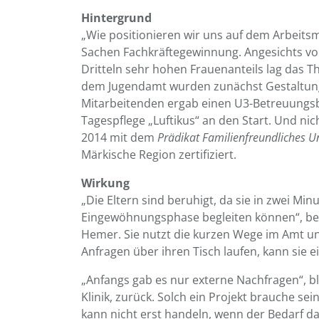
Hintergrund
„Wie positionieren wir uns auf dem Arbeitsm
Sachen Fachkräftegewinnung. Angesichts von
Dritteln sehr hohen Frauenanteils lag das 
dem Jugendamt wurden zunächst Gestaltungs
Mitarbeitenden ergab einen U3-Betreuungsb
Tagespflege „Luftikus“ an den Start. Und nich
2014 mit dem
Prädikat Familienfreundliches 
Märkische Region zertifiziert.
Wirkung
„Die Eltern sind beruhigt, da sie in zwei Mi
Eingewöhnungsphase begleiten können“, ber
Hemer. Sie nutzt die kurzen Wege im Amt un
Anfragen über ihren Tisch laufen, kann sie 
„Anfangs gab es nur externe Nachfragen“, bl
Klinik, zurück. Solch ein Projekt brauche s
kann nicht erst handeln, wenn der Bedarf da is