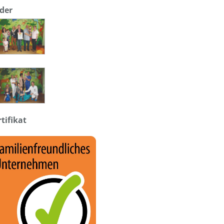
lder
rtifikat