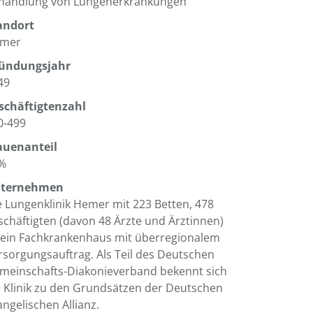
handlung von Lungenerkrankungen
andort
mer
ündungsjahr
49
schäftigtenzahl
0-499
auenanteil
%
ternehmen
e Lungenklinik Hemer mit 223 Betten, 478
schäftigten (davon 48 Ärzte und Ärztinnen)
t ein Fachkrankenhaus mit überregionalem
rsorgungsauftrag. Als Teil des Deutschen
meinschafts-Diakonieverband bekennt sich
e Klinik zu den Grundsätzen der Deutschen
angelischen Allianz.