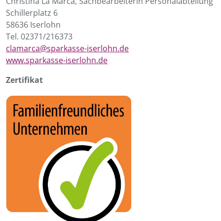
Christina La Marca, Sachbearbeiterin Personalabteilung
Schillerplatz 6
58636 Iserlohn
Tel. 02371/216373
clamarca@sparkasse-iserlohn.de
www.sparkasse-iserlohn.de
Zertifikat