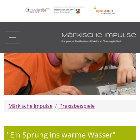
Märkische Impulse
Praxisbeispiele
"Ein Sprung ins warme Wasser"